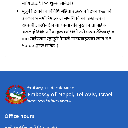
लागि अ.ड. ५।०० शुल्क लाग्नेछ।)
मुलुकी देवानी कार्यविधि संहिता २०७४ को दफा १५४ को
उपदफा ५ बमोजिम अचल सम्पत्तिको हक हस्तान्तरण
सम्बन्धी अख्तियारीनामा हकमा तीन पुस्ता नाता बाहेक
अरुलाई बिक्रि गर्ने वा हक छाडिदिने गरी भएमा सेकेल १५०।
०० (साईप्रसमा रहनुहुने नेपाली नागरिकहरुका लागि अ.ड.
५०।०० शुल्क लाग्नेछ।)
नेपाली राजदूतावास, तेल अबिब, ‍इजरायल
Embassy of Nepal, Tel Aviv, Israel
שגרירות נפאל, תל אביב, ישראל
Office hours