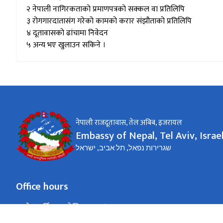
२ नेपाली नागिरकताको प्रमाणपत्रको सक्कल वा प्रतिलिपि
३ रोगगारदातासंग गरेको कामको करार संझौताको प्रतिलिपि
४ दूतावासको ढांचामा निवेदन
५ अन्य भए खुलाउन सकिने ।
नेपाली राजदूतावास, तेल अबिब, ‍इजरायल
Embassy of Nepal, Tel Aviv, Israe
שגרירות נפאל, תל אביב, ישראל
Office hours
जाडो (कार्तिक १६ देखि माघ १५)
09:00 - 16:00
Sunday - Thursday