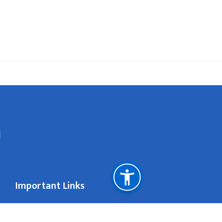
l
Important Links
National Natural Resources and Fiscal Commission