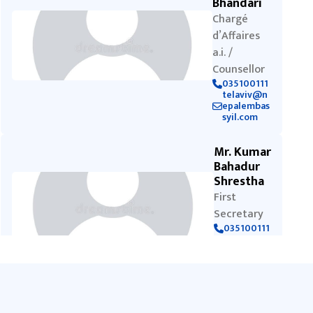
Bhandari
Chargé
d’Affaires
a.i. /
Counsellor
035100111
telaviv@n
epalembas
syil.com
Mr. Kumar
Bahadur
Shrestha
First
Secretary
035100111
telaviv@n
epalembas
syil.com
Mr.
Sanjaya