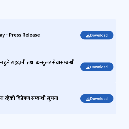
Kumar
Shah
Third
Secretary
0351001
y - Press Release
Download
11
telaviv@
nepalem
bassyil.c
om
न हुने राहदानी तथा कन्सुलर सेवासम्बन्धी
Download
रहेको विप्रेषण सम्बन्धी सूचना।।।
Download