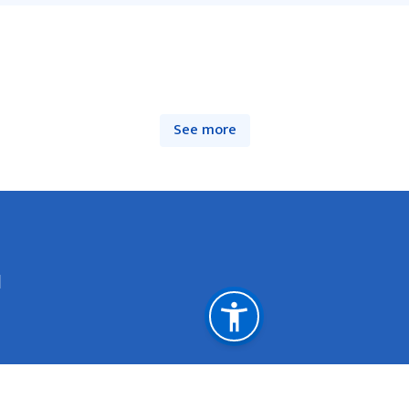
See more
l
Important Links